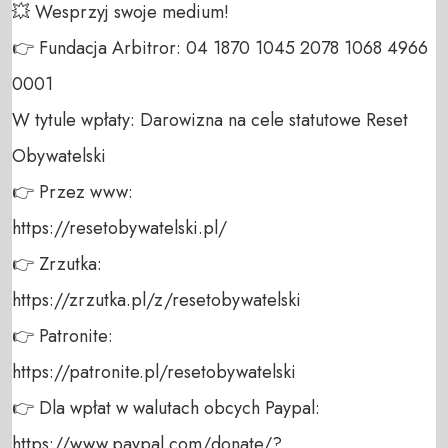
💥 Wesprzyj swoje medium! 

👉 Fundacja Arbitror: 04 1870 1045 2078 1068 4966 
0001 

W tytule wpłaty: Darowizna na cele statutowe Reset 
Obywatelski 

👉 Przez www: 

https://resetobywatelski.pl/ 

👉 Zrzutka: 

https://zrzutka.pl/z/resetobywatelski 

👉 Patronite: 

https://patronite.pl/resetobywatelski

👉 Dla wpłat w walutach obcych Paypal:

https://www.paypal.com/donate/?