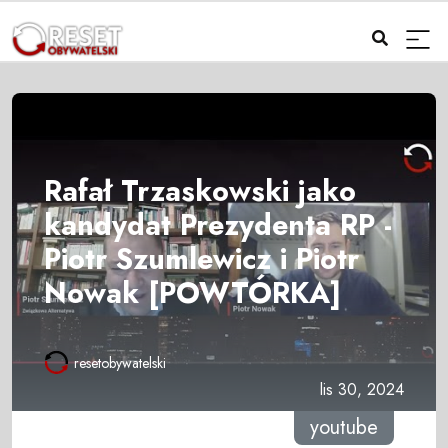
Rafał Trzaskowski jako
kandydat Prezydenta RP -
Piotr Szumlewicz i Piotr
Nowak [POWTÓRKA]
resetobywatelski
lis 30, 2024
youtube