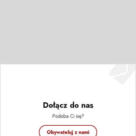
Dołącz do nas
Podoba Ci się?
Obywateluj z nami