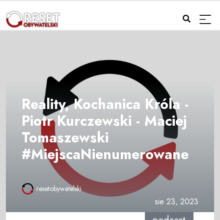
Reality, Kochanica Króla -
Piotr Kurczewski - Maciej
Tomaszewski
#MiejscaNienumerowane
resetobywatelski
sie 23, 2023