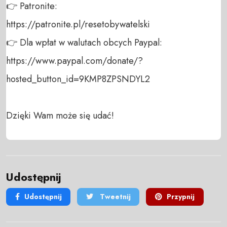
👉 Patronite: 

https://patronite.pl/resetobywatelski

👉 Dla wpłat w walutach obcych Paypal:

https://www.paypal.com/donate/?
hosted_button_id=9KMP8ZPSNDYL2

Dzięki Wam może się udać!
Udostępnij
Udostępnij
Tweetnij
Przypnij