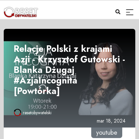
Relacje Polski z krajami
Azji - Krzysztof Gutowski -
Blanka Dżugaj
#AzjaIncognita
[Powtórka]
resetobywatelski
mar 18, 2024
youtube