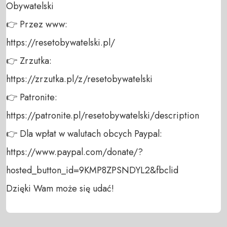
Obywatelski 

👉 Przez www: 

https://resetobywatelski.pl/ 

👉 Zrzutka: 

https://zrzutka.pl/z/resetobywatelski 

👉 Patronite: 

https://patronite.pl/resetobywatelski/description

👉 Dla wpłat w walutach obcych Paypal:

https://www.paypal.com/donate/?
hosted_button_id=9KMP8ZPSNDYL2&fbclid

Dzięki Wam może się udać!