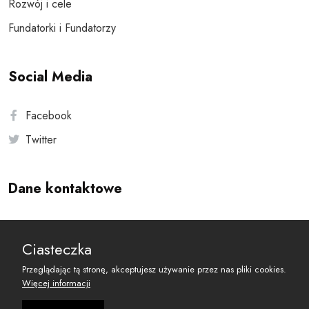
Rozwój i cele
Fundatorki i Fundatorzy
Social Media
Facebook
Twitter
Dane kontaktowe
Andersa 10, 00-201 Warszawa
Ciasteczka
reset@resetobywatelski.pl
Przeglądając tą stronę, akceptujesz używanie przez nas pliki cookies.
Więcej informacji