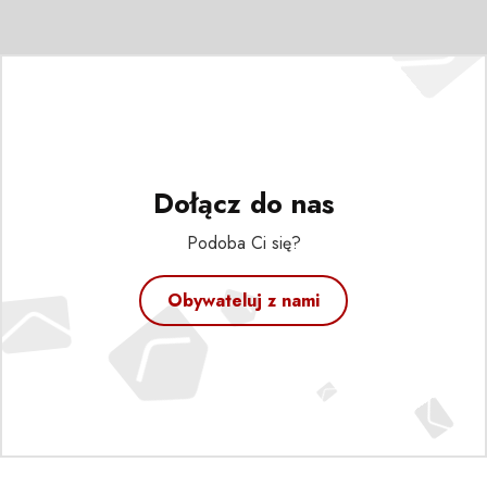
Dołącz do nas
Podoba Ci się?
Obywateluj z nami