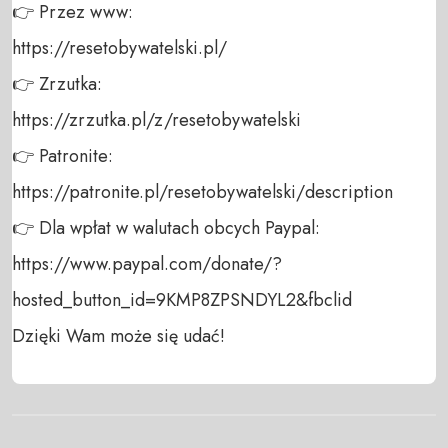
👉 Przez www: 

https://resetobywatelski.pl/ 

👉 Zrzutka: 

https://zrzutka.pl/z/resetobywatelski 

👉 Patronite: 

https://patronite.pl/resetobywatelski/description

👉 Dla wpłat w walutach obcych Paypal:

https://www.paypal.com/donate/?
hosted_button_id=9KMP8ZPSNDYL2&fbclid

Dzięki Wam może się udać!