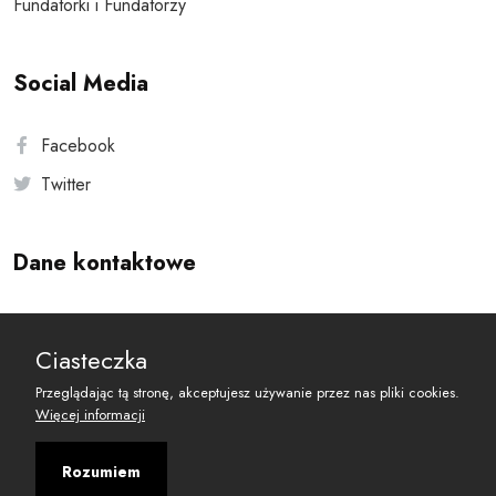
Fundatorki i Fundatorzy
Social Media
Facebook
Twitter
Dane kontaktowe
Andersa 10, 00-201 Warszawa
Ciasteczka
reset@resetobywatelski.pl
Przeglądając tą stronę, akceptujesz używanie przez nas pliki cookies.
Więcej informacji
Rozumiem