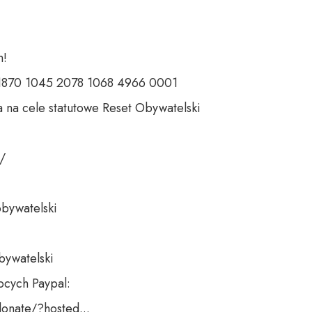
 

 1870 1045 2078 1068 4966 0001 

 na cele statutowe Reset Obywatelski 

 

bywatelski 

bywatelski

cych Paypal:

nate/?hosted...
