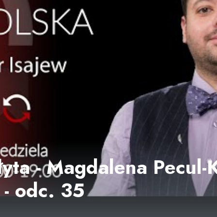
łyta - Magdalena Pecul-K
 - odc. 35