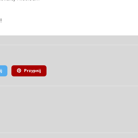
!
j
Przypnij