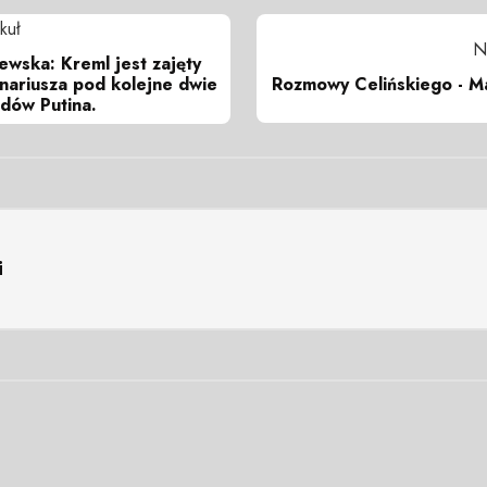
kuł
N
wska: Kreml jest zajęty
Rozmowy Celińskiego - Ma
nariusza pod kolejne dwie
dów Putina.
i