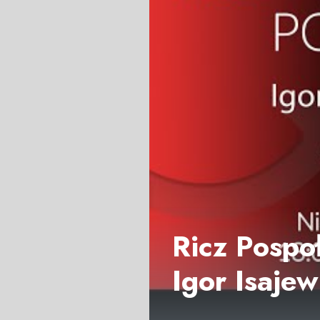
Ricz Pospo
Igor Isajew