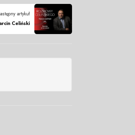
astępny artykuł
rcin Celiński