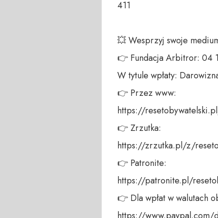
411 

💥 Wesprzyj swoje medium!
👉 Fundacja Arbitror: 04
W tytule wpłaty: Darowizna
👉 Przez www: 

https://resetobywatelski.pl/
👉 Zrzutka: 

https://zrzutka.pl/z/reseto
👉 Patronite: 

https://patronite.pl/reseto
👉 Dla wpłat w walutach ob
https://www.paypal.com/do