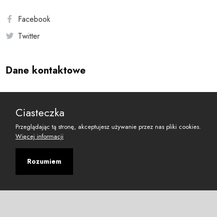
Facebook
Twitter
Dane kontaktowe
Andersa 10, 00-201 Warszawa
Ciasteczka
reset@resetobywatelski.pl
Przeglądając tą stronę, akceptujesz używanie przez nas pliki cookies.
Więcej informacji
Rozumiem
©
2026
Fundacja Arbitror
Developed with
by
Maciej
&
Łukasz