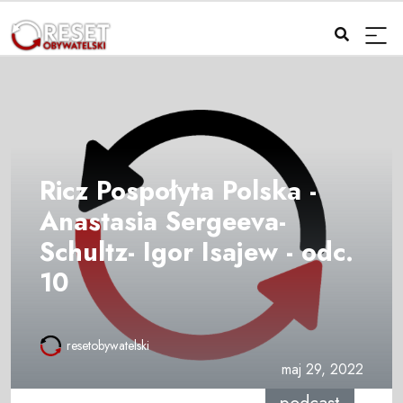
Ricz Pospołyta Polska -
Anastasia Sergeeva-
Schultz- Igor Isajew - odc.
10
resetobywatelski
maj 29, 2022