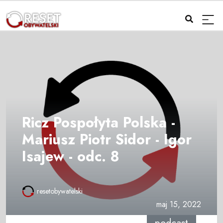
Ricz Pospołyta Polska -
Mariusz Piotr Sidor - Igor
Isajew - odc. 8
resetobywatelski
maj 15, 2022