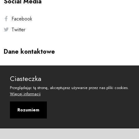
Social Media
Facebook
Twitter
Dane kontaktowe
Andersa 10, 00-201 Warszawa
Ciasteczka
reset@resetobywatelski.pl
Przeglądając tą stronę, akceptujesz używanie przez nas pliki cookies.
Więcej informacji
Rozumiem
©
2026
Fundacja Arbitror
Developed with
by
Maciej
&
Łukasz