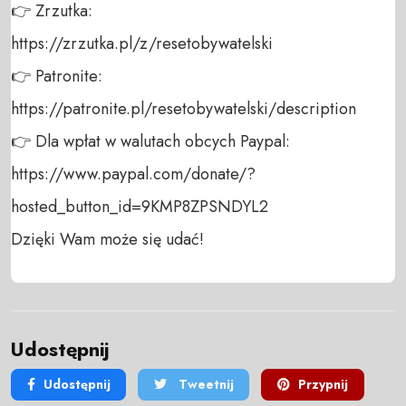
👉 Zrzutka: 

https://zrzutka.pl/z/resetobywatelski 

👉 Patronite: 

https://patronite.pl/resetobywatelski/description

👉 Dla wpłat w walutach obcych Paypal:

https://www.paypal.com/donate/?
hosted_button_id=9KMP8ZPSNDYL2 

Dzięki Wam może się udać!
Udostępnij
Udostępnij
Tweetnij
Przypnij