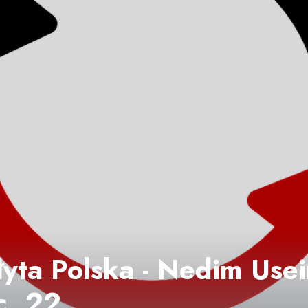
łyta Polska - Nedim Usei
c. 22