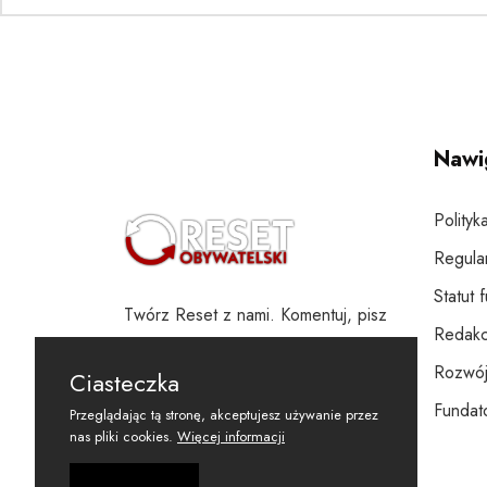
Nawi
Polityk
Regula
Statut 
Twórz Reset z nami. Komentuj, pisz
Redakc
i wspieraj
Rozwój
Ciasteczka
Fundato
Przeglądając tą stronę, akceptujesz używanie przez
nas pliki cookies.
Więcej informacji