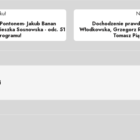
kuł
N
 Pontonem- Jakub Banan
Dochodzenie prawdy
ieszka Sosnowska - odc. 51
Włodkowska, Grzegorz R
programu!
Tomasz Pią
i