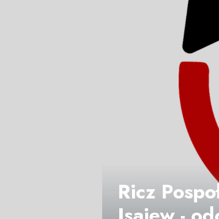
Ricz Pospo
Isajew - od