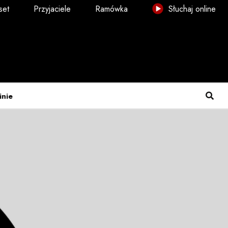
set
Przyjaciele
Ramówka
Słuchaj online
inie