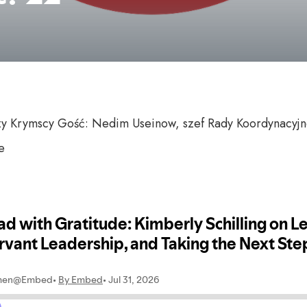
rzy Krymscy Gość: Nedim Useinow, szef Rady Koordynacyj
e