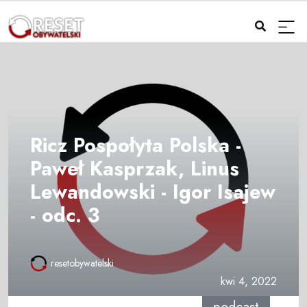
Ricz Pospołyta Polska -
Paweł Kasprzak, Linus
Lewandowski - Igor Isajew
- odc. 3
resetobywatelski
kwi 4, 2022