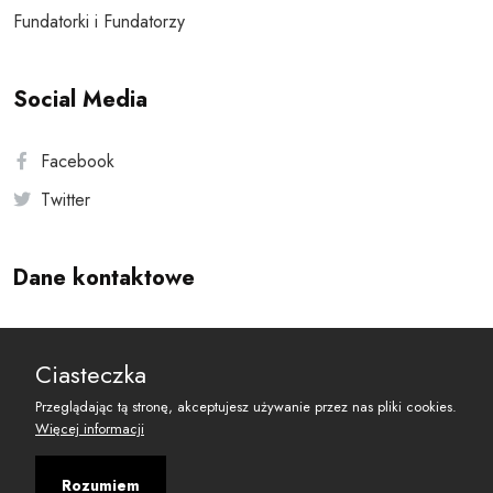
Fundatorki i Fundatorzy
Social Media
Facebook
Twitter
Dane kontaktowe
Andersa 10, 00-201 Warszawa
Ciasteczka
reset@resetobywatelski.pl
Przeglądając tą stronę, akceptujesz używanie przez nas pliki cookies.
Więcej informacji
Rozumiem