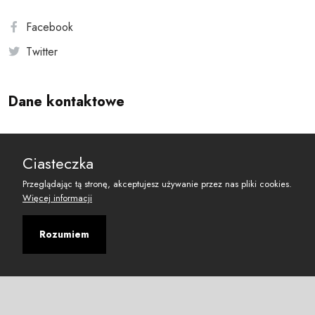
Facebook
Twitter
Dane kontaktowe
Andersa 10, 00-201 Warszawa
Ciasteczka
reset@resetobywatelski.pl
Przeglądając tą stronę, akceptujesz używanie przez nas pliki cookies.
Więcej informacji
Rozumiem
©
2026
Fundacja Arbitror
Developed with
by
Maciej
&
Łukasz