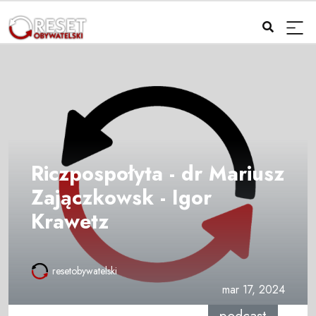
Riczpospołyta - dr Mariusz
Zajączkowsk - Igor
Krawetz
resetobywatelski
mar 17, 2024