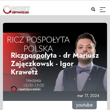
Riczpospołyta - dr Mariusz
Zajączkowsk - Igor
Krawetz
resetobywatelski
mar 17, 2024
youtube