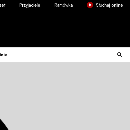
set
Przyjaciele
Ramówka
Słuchaj online
inie