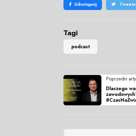
Udostępnij
Tweetni
Tagi
podcast
Poprzedni arty
Dlaczego wa
zawodowych?
#CzasNaZwia