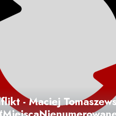
flikt - Maciej Tomaszewsk
 #MiejscaNienumerowan