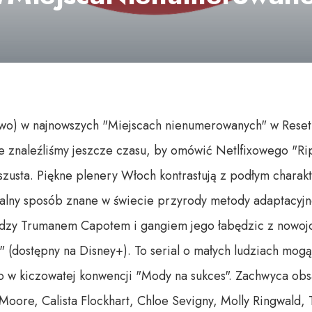
owo) w najnowszych "Miejscach nienumerowanych" w Reset
ie znaleźliśmy jeszcze czasu, by omówić Netlfixowego "R
 oszusta. Piękne plenery Włoch kontrastują z podłym char
zalny sposób znane w świecie przyrody metody adaptacyj
dzy Trumanem Capotem i gangiem jego łabędzic z nowojors
" (dostępny na Disney+). To serial o małych ludziach mog
ko w kiczowatej konwencji "Mody na sukces". Zachwyca ob
oore, Calista Flockhart, Chloe Sevigny, Molly Ringwald, T