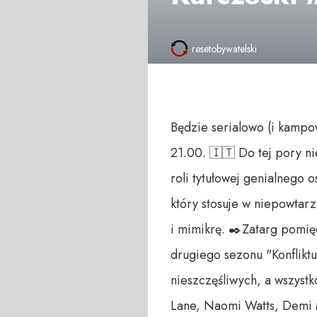
resetobywatelski
Będzie serialowo (i kamp
21.00. 🇮🇹 Do tej pory n
roli tytułowej genialnego
który stosuje w niepowtar
i mimikrę. ✒️Zatarg pomię
drugiego sezonu "Konfliktu
nieszczęśliwych, a wszyst
Lane, Naomi Watts, Demi M