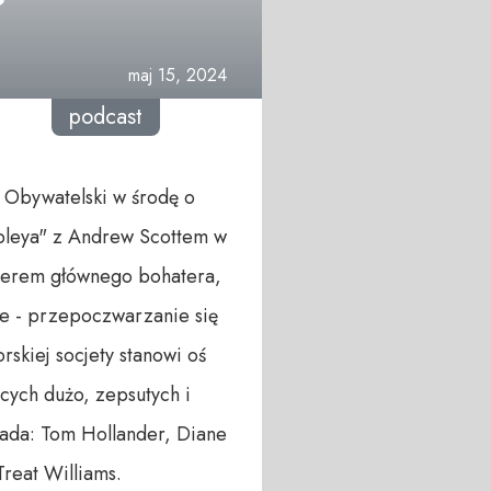
maj 15, 2024
podcast
 Obywatelski w środę o
ipleya" z Andrew Scottem w
akterem głównego bohatera,
ne - przepoczwarzanie się
kiej socjety stanowi oś
ących dużo, zepsutych i
sada: Tom Hollander, Diane
reat Williams.