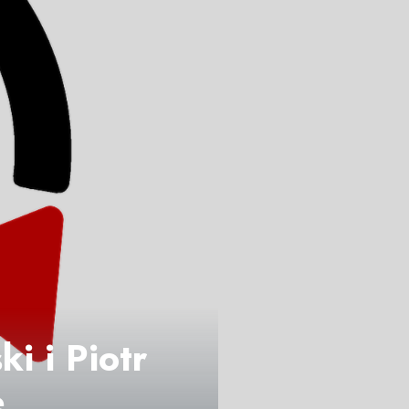
i i Piotr
e