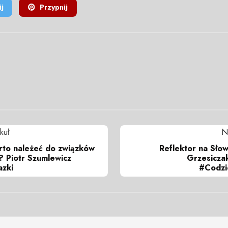
j
Przypnij
kuł
N
rto należeć do związków
Reflektor na Słow
 Piotr Szumlewicz
Grzesiczak
zki
#Codzi