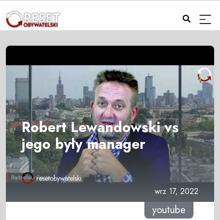
Robert Lewandowski vs
jego były manager
resetobywatelski
wrz 17, 2022
youtube