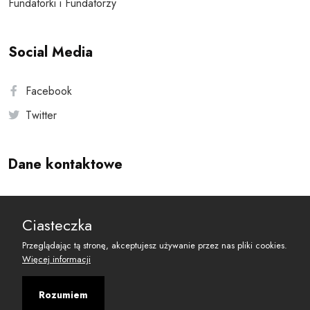
Fundatorki i Fundatorzy
Social Media
Facebook
Twitter
Dane kontaktowe
Andersa 10, 00-201 Warszawa
Ciasteczka
reset@resetobywatelski.pl
Przeglądając tą stronę, akceptujesz używanie przez nas pliki cookies.
Więcej informacji
Rozumiem