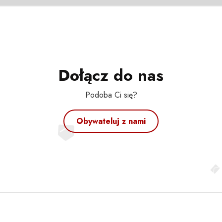
Dołącz do nas
Podoba Ci się?
Obywateluj z nami