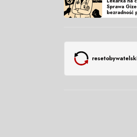
Lekarka na c
Sprawa Gizel
bezradność 
resetobywatelsk