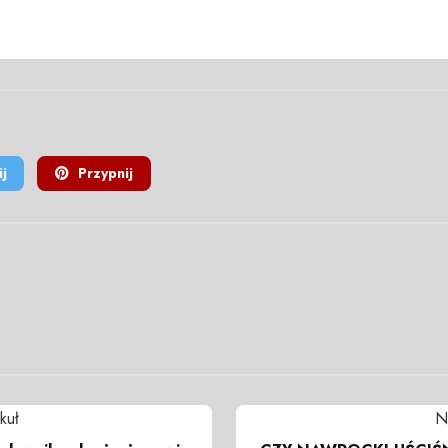
j
Przypnij
kuł
N