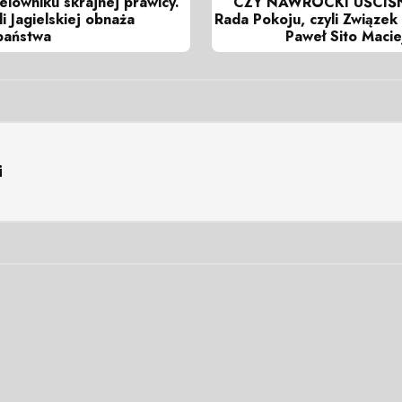
elowniku skrajnej prawicy.
CZY NAWROCKI UŚCIŚ
i Jagielskiej obnaża
Rada Pokoju, czyli Związek 
państwa
Paweł Sito Maci
i