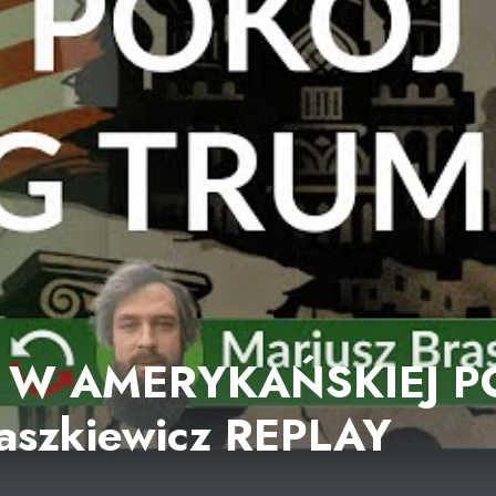
 W AMERYKAŃSKIEJ P
raszkiewicz REPLAY