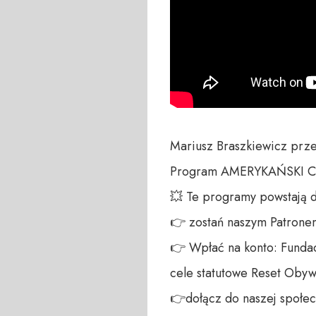
Mariusz Braszkiewicz prze
Program AMERYKAŃSKI CZ
💥 Te programy powstają 
👉 zostań naszym Patronem:
👉 Wpłać na konto: Fundac
cele statutowe Reset Obywa
👉dołącz do naszej społecz