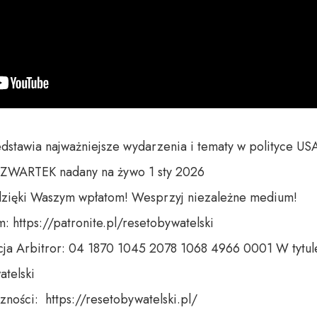
dstawia najważniejsze wydarzenia i tematy w polityce US
WARTEK nadany na żywo 1 sty 2026

dzięki Waszym wpłatom! Wesprzyj niezależne medium! 

 https://patronite.pl/resetobywatelski

ja Arbitror: 04 1870 1045 2078 1068 4966 0001 W tytule
telski 

ności:  https://resetobywatelski.pl/ 
