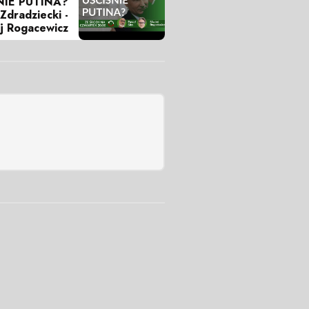
NIE PUTINA?
Zdradziecki -
ej Rogacewicz