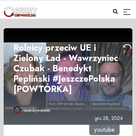
Rolnicy przeciw UE i
Zielony Ład - Wawrzyniec
Czubak - Benedykt
Pepliński #JeszczePolska
[POWTÓRKA]
resetobywatelski
gru 28, 2024
youtube