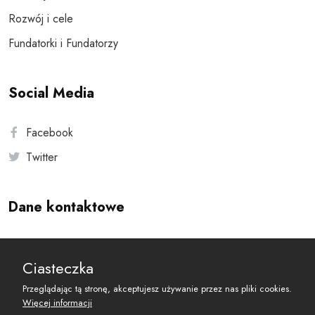
Rozwój i cele
Fundatorki i Fundatorzy
Social Media
Facebook
Twitter
Dane kontaktowe
Andersa 10, 00-201 Warszawa
Ciasteczka
reset@resetobywatelski.pl
Przeglądając tą stronę, akceptujesz używanie przez nas pliki cookies.
Więcej informacji