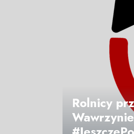
Rolnicy prz
Wawrzyniec
#JeszczePo