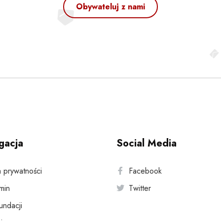
Obywateluj z nami
gacja
Social Media
a prywatności
Facebook
min
Twitter
fundacji