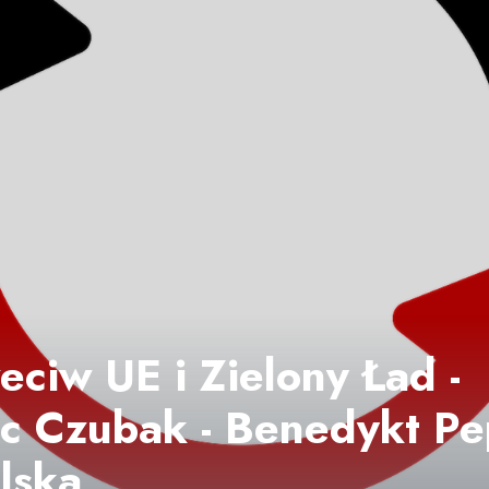
eciw UE i Zielony Ład -
 Czubak - Benedykt Pep
lska