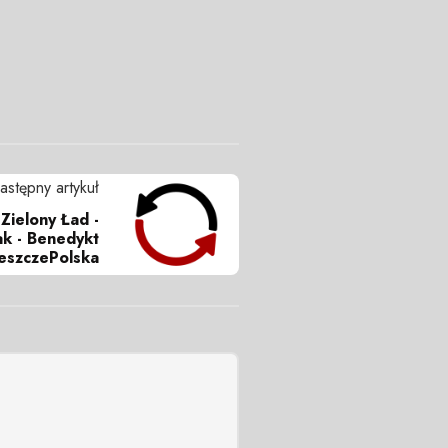
astępny artykuł
 Zielony Ład -
k - Benedykt
JeszczePolska