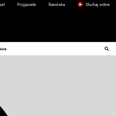
set
Przyjaciele
Ramówka
Słuchaj online
inie