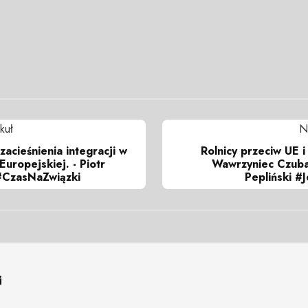
kuł
N
zacieśnienia integracji w
Rolnicy przeciw UE i
Europejskiej. - Piotr
Wawrzyniec Czuba
#CzasNaZwiązki
Pepliński #
i