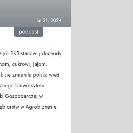
lut 21, 2024
podcast
część PKB stanowią dochody
nom, cukrowi, jajom,
 się zmieniła polska wieś
cznego Uniwersytetu
yki Gospodarczej w
iębiorstw w Agrobiznesie