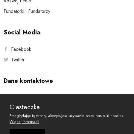
Rozwój i cele
Fundatorki i Fundatorzy
Social Media
Facebook
Twitter
Dane kontaktowe
Andersa 10, 00-201 Warszawa
Ciasteczka
reset@resetobywatelski.pl
Przeglądając tą stronę, akceptujesz używanie przez nas pliki cookies.
Więcej informacji