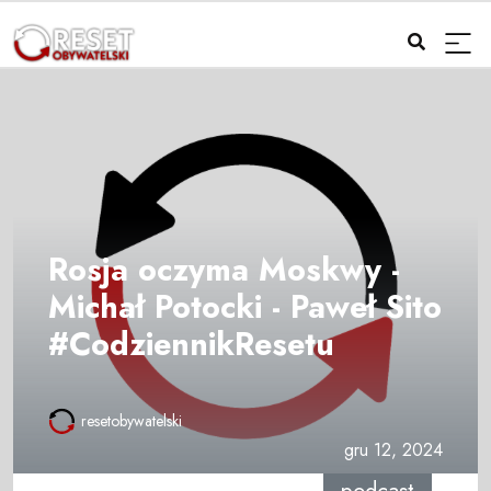
Rosja oczyma Moskwy -
Michał Potocki - Paweł Sito
#CodziennikResetu
resetobywatelski
gru 12, 2024