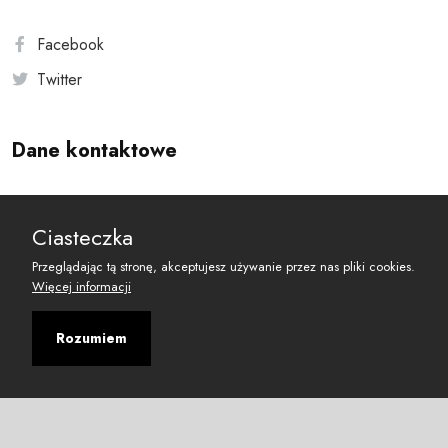
Facebook
Twitter
Dane kontaktowe
Andersa 10, 00-201 Warszawa
Ciasteczka
reset@resetobywatelski.pl
Przeglądając tą stronę, akceptujesz używanie przez nas pliki cookies.
Więcej informacji
Rozumiem
©
2026
Fundacja Arbitror
Developed with
by
Maciej
&
Łukasz