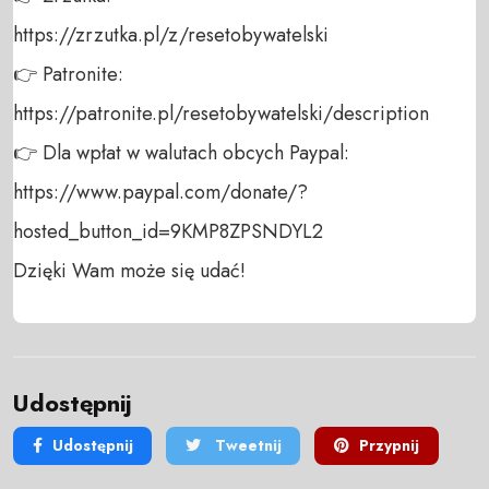
https://zrzutka.pl/z/resetobywatelski 

👉 Patronite: 

https://patronite.pl/resetobywatelski/description

👉 Dla wpłat w walutach obcych Paypal:

https://www.paypal.com/donate/?
hosted_button_id=9KMP8ZPSNDYL2

Dzięki Wam może się udać!
Udostępnij
Udostępnij
Tweetnij
Przypnij