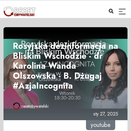
Rosyjska dezinformacja na
Bliskim Wschodzie - dr
Karolina Wanda
Olszowska - B. Dżugaj
#AzjaIncognita
resetobywatelski
sty 27, 2025
youtube