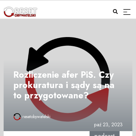
Rozliczenie afer PiS. Czy
prokuratura i sądy są na
to przygotowane?
resetobywatelski
paź 23, 2023