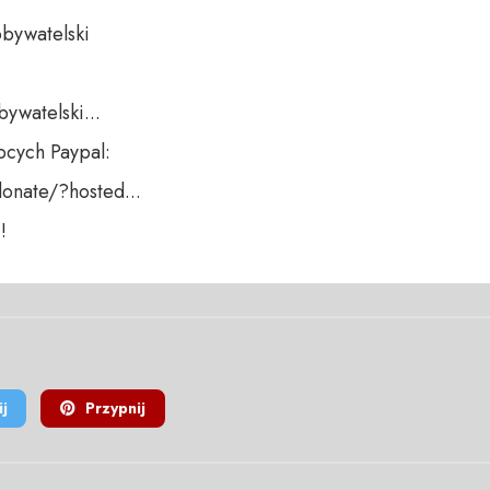
bywatelski 

ywatelski...

cych Paypal:

nate/?hosted... 

!
j
Przypnij