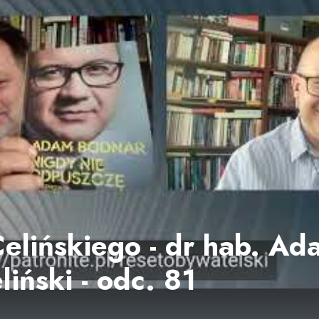
lińskiego - dr hab. A
liński - odc. 81