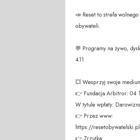
📣 Reset to strefa wolneg
obywateli. 

💬 Programy na żywo, dysk
411 

💥 Wesprzyj swoje medium!
👉 Fundacja Arbitror: 04
W tytule wpłaty: Darowizna
👉 Przez www: 

https://resetobywatelski.pl/
👉 Zrzutka: 
