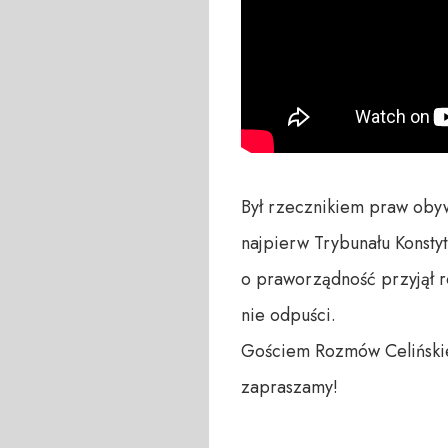
Był rzecznikiem praw obyw
najpierw Trybunału Konsty
o praworządność przyjął ro
nie odpuści.

Gościem Rozmów Celińskie
zapraszamy!
