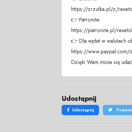
https://zrzutka.pl/z/reseto
👉 Patronite: 

https://patronite.pl/resetob
👉 Dla wpłat w walutach ob
https://www.paypal.com/do
Dzięki Wam może się udać
Udostępnij
Udostępnij
Tweetni