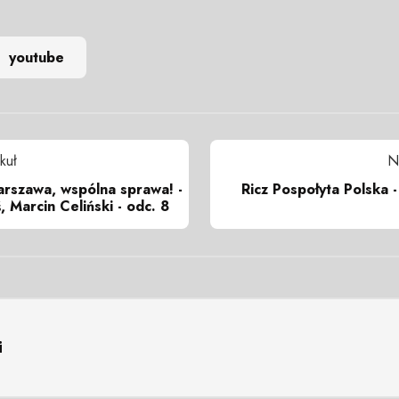
youtube
kuł
N
rszawa, wspólna sprawa! -
Ricz Pospołyta Polska -
 Marcin Celiński - odc. 8
i