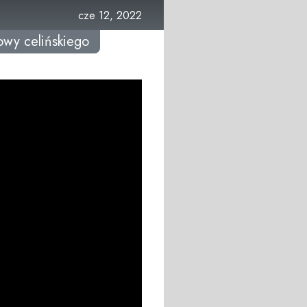
cze 12, 2022
wy celińskiego