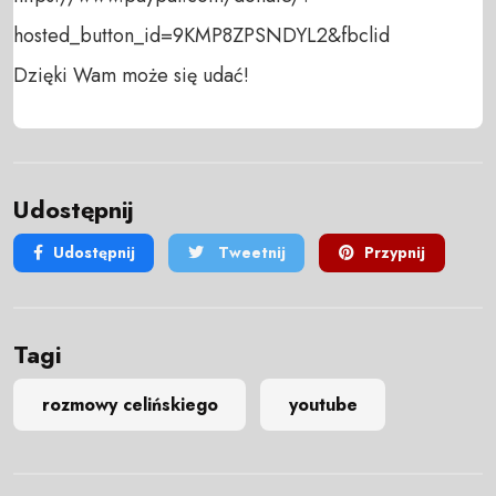
hosted_button_id=9KMP8ZPSNDYL2&fbclid

Dzięki Wam może się udać!
Udostępnij
Udostępnij
Tweetnij
Przypnij
Tagi
rozmowy celińskiego
youtube