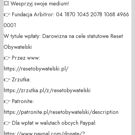
💥 Wesprzyj swoje medium! 

👉 Fundacja Arbitror: 04 1870 1045 2078 1068 4966 
0001 

W tytule wpłaty: Darowizna na cele statutowe Reset 
Obywatelski 

👉 Przez www: 

https://resetobywatelski.pl/ 

👉 Zrzutka: 

https://zrzutka.pl/z/resetobywatelski 

👉 Patronite: 

https://patronite.pl/resetobywatelski/description

👉 Dla wpłat w walutach obcych Paypal:

https://www.paypal.com/donate/?