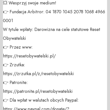
💥 Wesprzyj swoje medium! 

👉 Fundacja Arbitror: 04 1870 1045 2078 1068 4966 
0001 

W tytule wpłaty: Darowizna na cele statutowe Reset 
Obywatelski 

👉 Przez www: 

https://resetobywatelski.pl/ 

👉 Zrzutka: 

https://zrzutka.pl/z/resetobywatelski 

👉 Patronite: 

https://patronite.pl/resetobywatelski

👉 Dla wpłat w walutach obcych Paypal:

https://www.paypal.com/donate/?