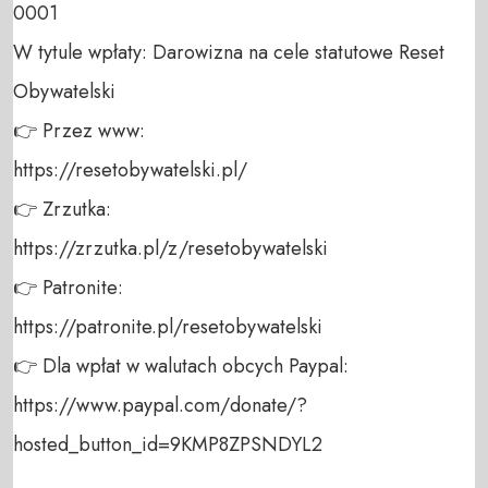
0001 

W tytule wpłaty: Darowizna na cele statutowe Reset 
Obywatelski 

👉 Przez www: 

https://resetobywatelski.pl/ 

👉 Zrzutka: 

https://zrzutka.pl/z/resetobywatelski 

👉 Patronite: 

https://patronite.pl/resetobywatelski

👉 Dla wpłat w walutach obcych Paypal:

https://www.paypal.com/donate/?
hosted_button_id=9KMP8ZPSNDYL2
