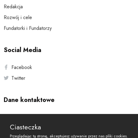
Redakcja
Rozwój i cele
Fundatorki i Fundatorzy
Social Media
Facebook
Twitter
Dane kontaktowe
Andersa 10, 00-201 Warszawa
Ciasteczka
reset@resetobywatelski.pl
Przeglądając tą stronę, akceptujesz używanie przez nas pliki cookies.