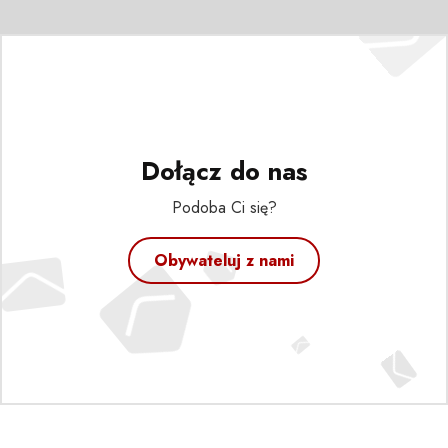
Dołącz do nas
Podoba Ci się?
Obywateluj z nami