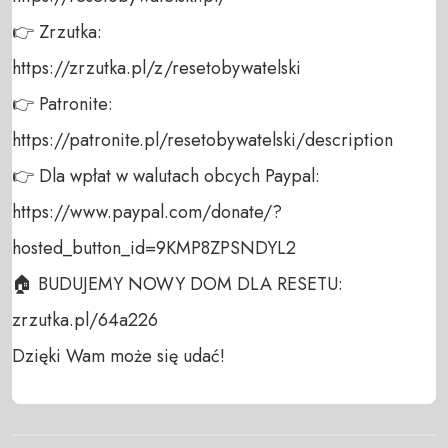
👉 Zrzutka: 

https://zrzutka.pl/z/resetobywatelski 

👉 Patronite: 

https://patronite.pl/resetobywatelski/description

👉 Dla wpłat w walutach obcych Paypal:

https://www.paypal.com/donate/?
hosted_button_id=9KMP8ZPSNDYL2 

🏠 BUDUJEMY NOWY DOM DLA RESETU: 
zrzutka.pl/64a226

Dzięki Wam może się udać!