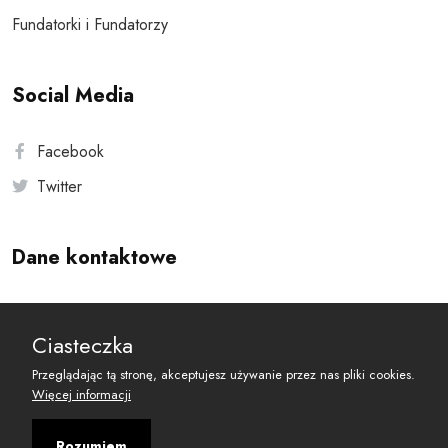
Fundatorki i Fundatorzy
Social Media
Facebook
Twitter
Dane kontaktowe
Andersa 10, 00-201 Warszawa
Ciasteczka
reset@resetobywatelski.pl
Przeglądając tą stronę, akceptujesz używanie przez nas pliki cookies.
Więcej informacji
Rozumiem