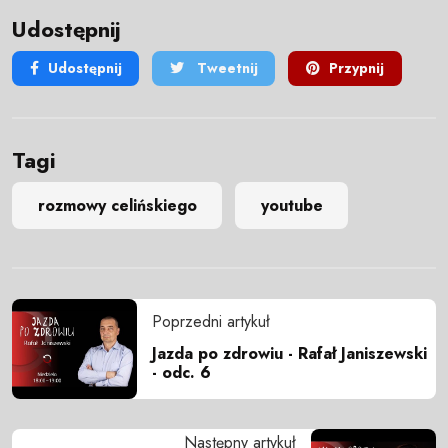
Udostępnij
Udostępnij
Tweetnij
Przypnij
Tagi
rozmowy celińskiego
youtube
Poprzedni artykuł
Jazda po zdrowiu - Rafał Janiszewski
- odc. 6
Następny artykuł