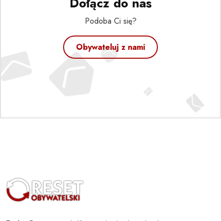
Dołącz do nas
Podoba Ci się?
Obywateluj z nami