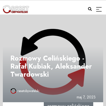
Rozmowy Celińskiego -
Rafał Kubiak, Aleksander
Twardowski
resetobywatelski
maj 7, 2023