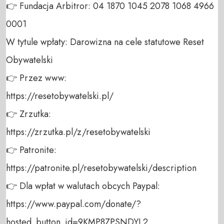
👉 Fundacja Arbitror: 04 1870 1045 2078 1068 4966 
0001 

W tytule wpłaty: Darowizna na cele statutowe Reset 
Obywatelski 

👉 Przez www: 

https://resetobywatelski.pl/ 

👉 Zrzutka: 

https://zrzutka.pl/z/resetobywatelski 

👉 Patronite: 

https://patronite.pl/resetobywatelski/description

👉 Dla wpłat w walutach obcych Paypal:

https://www.paypal.com/donate/?
hosted_button_id=9KMP8ZPSNDYL2 
