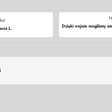
N
kuł
Dzięki wojnie mogliśmy zm
sza L.
i