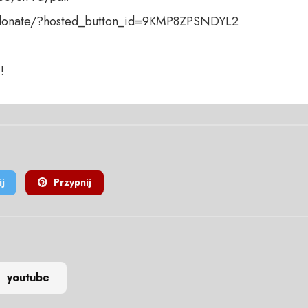
donate/?hosted_button_id=9KMP8ZPSNDYL2

!
j
Przypnij
youtube