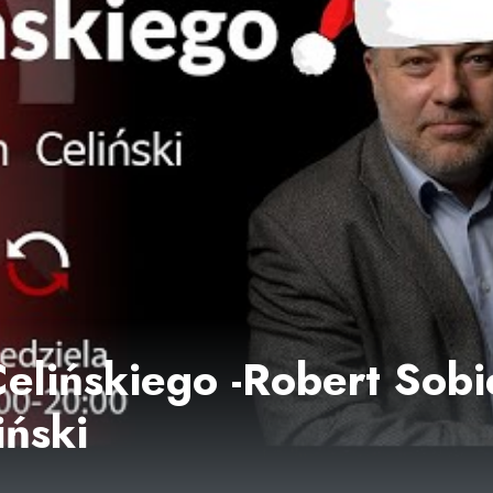
lińskiego -Robert Sobi
iński