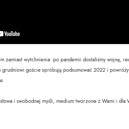
ym zamiast wytchnienia  po pandemii dostaliśmy wojnę, reces
grudniowi goście spróbują podsumować 2022 i powróżyć 
s

o słowa i swobodnej myśli, medium tworzone z Wami i dla 