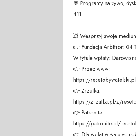
💬 Programy na żywo, dysk
411 

💥 Wesprzyj swoje medium!
👉 Fundacja Arbitror: 04
W tytule wpłaty: Darowizna
👉 Przez www: 

https://resetobywatelski.pl/
👉 Zrzutka: 

https://zrzutka.pl/z/reseto
👉 Patronite: 

https://patronite.pl/reseto
👉 Dla wpłat w walutach ob