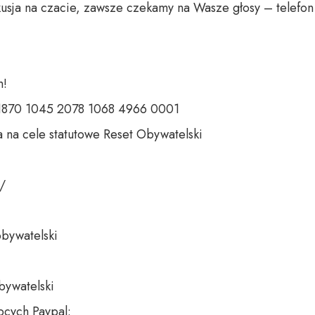
usja na czacie, zawsze czekamy na Wasze głosy – telefon 
 

 1870 1045 2078 1068 4966 0001 

 na cele statutowe Reset Obywatelski 

 

bywatelski 

bywatelski

cych Paypal:
