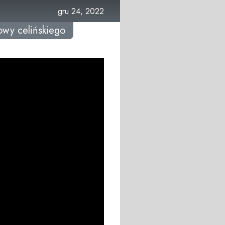
gru 24, 2022
wy celińskiego