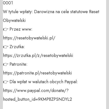
0001 

W tytule wpłaty: Darowizna na cele statutowe Reset 
Obywatelski 

👉 Przez www: 

https://resetobywatelski.pl/ 

👉 Zrzutka: 

https://zrzutka.pl/z/resetobywatelski 

👉 Patronite: 

https://patronite.pl/resetobywatelski

👉 Dla wpłat w walutach obcych Paypal:

https://www.paypal.com/donate/?
hosted_button_id=9KMP8ZPSNDYL2
