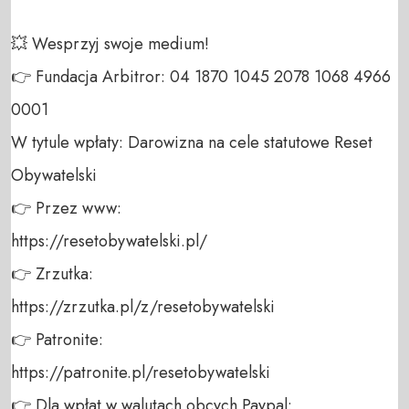
💥 Wesprzyj swoje medium! 

👉 Fundacja Arbitror: 04 1870 1045 2078 1068 4966 
0001 

W tytule wpłaty: Darowizna na cele statutowe Reset 
Obywatelski 

👉 Przez www: 

https://resetobywatelski.pl/ 

👉 Zrzutka: 

https://zrzutka.pl/z/resetobywatelski 

👉 Patronite: 

https://patronite.pl/resetobywatelski

👉 Dla wpłat w walutach obcych Paypal:
