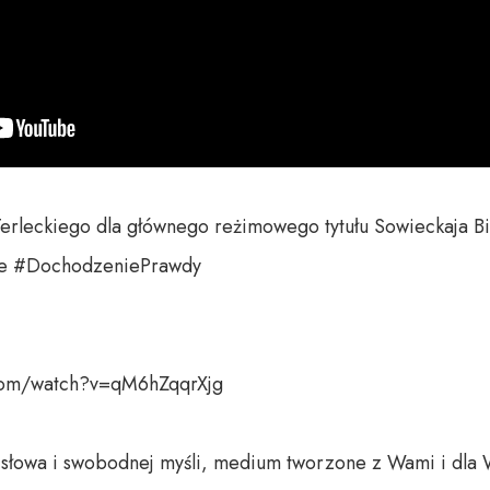
rleckiego dla głównego reżimowego tytułu Sowieckaja Bie
ie #DochodzeniePrawdy

com/watch?v=qM6hZqqrXjg

o słowa i swobodnej myśli, medium tworzone z Wami i dla 