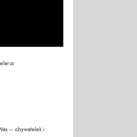
larus

Was – obywatelek i 