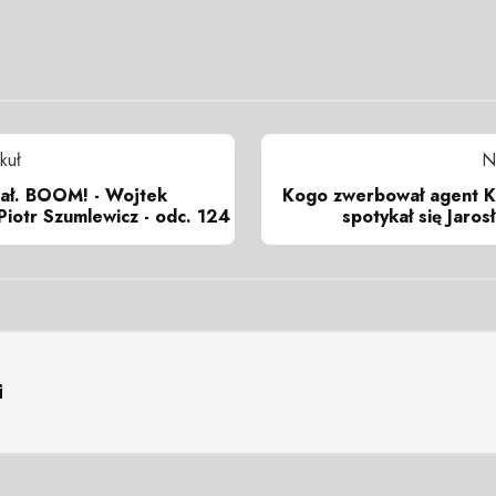
kuł
N
iał. BOOM! - Wojtek
Kogo zwerbował agent K
 Piotr Szumlewicz - odc. 124
spotykał się Jaros
i