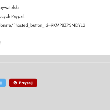
bywatelski

cych Paypal:

donate/?hosted_button_id=9KMP8ZPSNDYL2

!
j
Przypnij