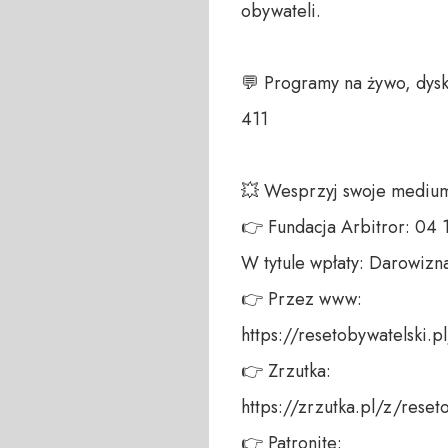
obywateli. 

💬 Programy na żywo, dysk
411 

💥 Wesprzyj swoje medium!
👉 Fundacja Arbitror: 04
W tytule wpłaty: Darowizna
👉 Przez www: 

https://resetobywatelski.pl/
👉 Zrzutka: 

https://zrzutka.pl/z/reseto
👉 Patronite: 
