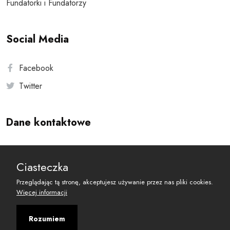
Fundatorki i Fundatorzy
Social Media
Facebook
Twitter
Dane kontaktowe
Andersa 10, 00-201 Warszawa
Ciasteczka
reset@resetobywatelski.pl
Przeglądając tą stronę, akceptujesz używanie przez nas pliki cookies.
Więcej informacji
Rozumiem