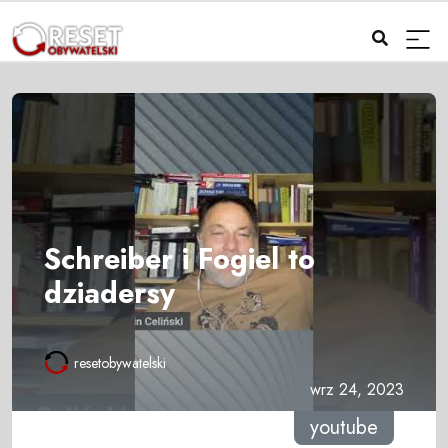
Schreiber i Fogiel to
dziadersy
resetobywatelski
wrz 24, 2023
youtube