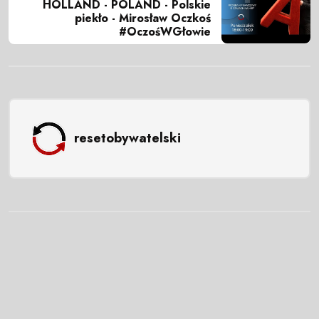
HOLLAND - POLAND - Polskie
piekło - Mirosław Oczkoś
#OczośWGłowie
resetobywatelski