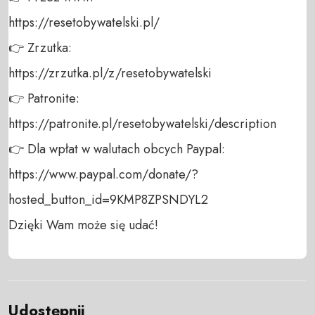
https://resetobywatelski.pl/ 

👉 Zrzutka: 

https://zrzutka.pl/z/resetobywatelski 

👉 Patronite: 

https://patronite.pl/resetobywatelski/description

👉 Dla wpłat w walutach obcych Paypal:

https://www.paypal.com/donate/?
hosted_button_id=9KMP8ZPSNDYL2 

Dzięki Wam może się udać!
Udostępnij