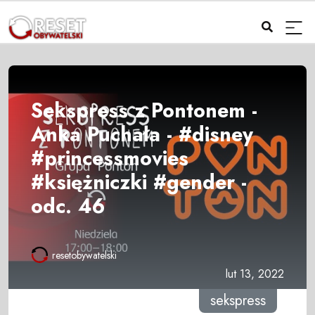
Sekspress z Pontonem -
Anka Puchała - #disney
#princessmovies
#księżniczki #gender -
odc. 46
resetobywatelski
lut 13, 2022
sekspress