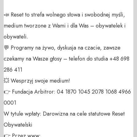
📣 Reset to strefa wolnego słowa i swobodnej myśli, 
medium tworzone z Wami i dla Was – obywatelek i 
obywateli. 

💬 Programy na żywo, dyskusja na czacie, zawsze 
czekamy na Wasze głosy – telefon do studia +48 698 
286 411 

💥 Wesprzyj swoje medium! 

👉 Fundacja Arbitror: 04 1870 1045 2078 1068 4966 
0001 

W tytule wpłaty: Darowizna na cele statutowe Reset 
Obywatelski 

👉 Przez www: 
