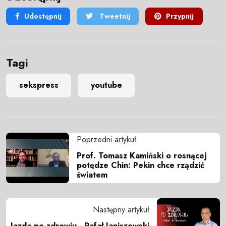
Udostępnij
Tweetnij
Przypnij
Tagi
sekspress
youtube
Poprzedni artykuł
Prof. Tomasz Kamiński o rosnącej
potędze Chin: Pekin chce rządzić
światem
Następny artykuł
Jazda po zdrowiu - Rafał Janiszewski