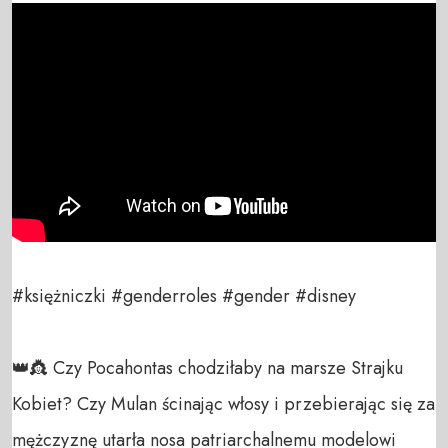
#księżniczki #genderroles #gender #disney

👑👸 Czy Pocahontas chodziłaby na marsze Strajku 
Kobiet? Czy Mulan ścinając włosy i przebierając się za 
mężczyznę utarła nosa patriarchalnemu modelowi 