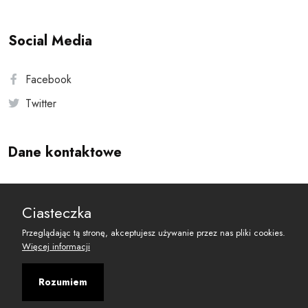
Social Media
Facebook
Twitter
Dane kontaktowe
Andersa 10, 00-201 Warszawa
Ciasteczka
reset@resetobywatelski.pl
Przeglądając tą stronę, akceptujesz używanie przez nas pliki cookies.
Więcej informacji
Rozumiem