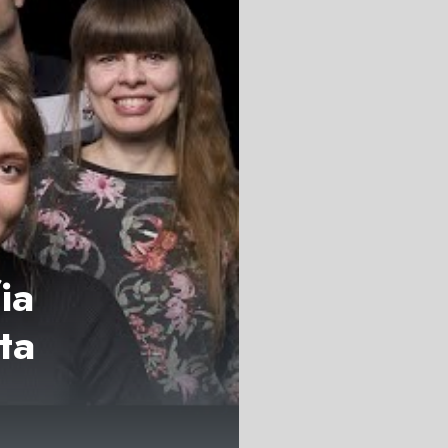
ia
ta