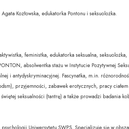
Agata Kozłowska, edukatorka Pontonu i seksuolożka. 

aktywistka, feministka, edukatorka seksualna, seksuolożka, 
ONTON, absolwentka stażu w Instytucie Pozytywnej Seksua
lnej i antydyskryminacyjnej. Fascynatka, m.in. różnorodnośc
bdsm), przyjemności, zabawek erotycznych, pracy ciałem i 
 świętej seksualności (tantrę) a także prowadzi badania kobi
 psychologii Uniwersytetu SWPS. Specjalizuje się w obszara