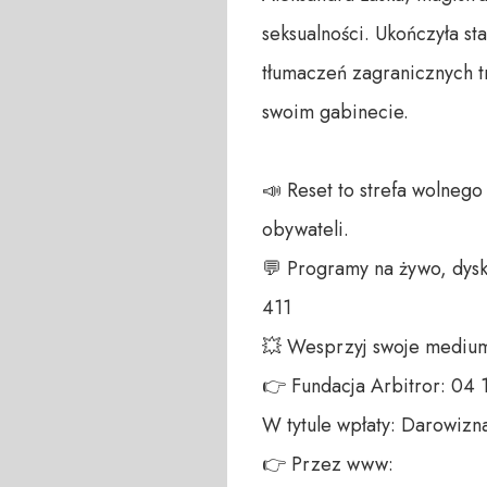
seksualności. Ukończyła st
tłumaczeń zagranicznych t
swoim gabinecie.

📣 Reset to strefa wolneg
obywateli. 

💬 Programy na żywo, dysk
411 

💥 Wesprzyj swoje medium!
👉 Fundacja Arbitror: 04
W tytule wpłaty: Darowizna
👉 Przez www: 
