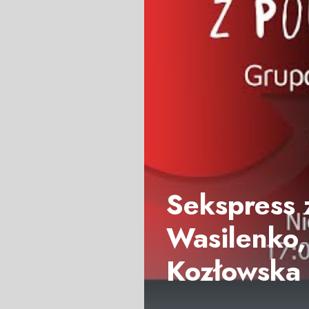
Sekspress 
Wasilenko,
Kozłowska 