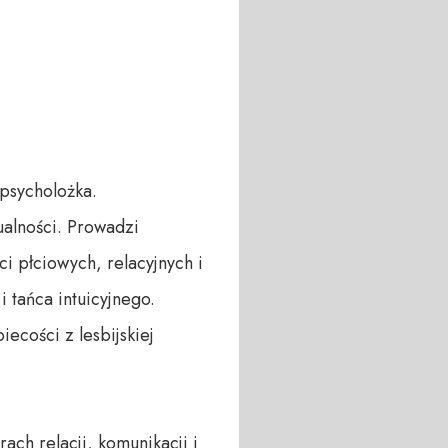
psycholożka. 
lności. Prowadzi 
i płciowych, relacyjnych i 
tańca intuicyjnego. 
ecości z lesbijskiej 
ch relacji, komunikacji i 