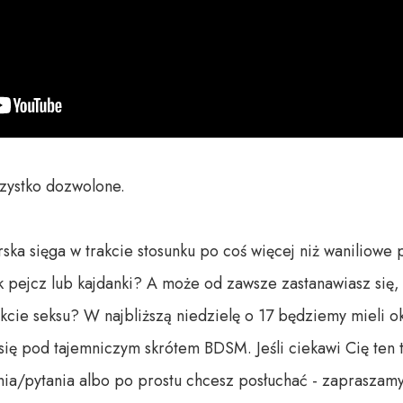
zystko dozwolone.

ska sięga w trakcie stosunku po coś więcej niż waniliowe p
 pejcz lub kajdanki? A może od zawsze zastanawiasz się, 
kcie seksu? W najbliższą niedzielę o 17 będziemy mieli ok
je się pod tajemniczym skrótem BDSM. Jeśli ciekawi Cię ten
a/pytania albo po prostu chcesz posłuchać - zapraszamy 