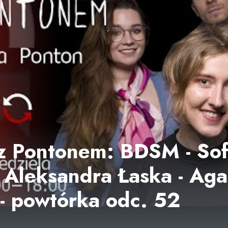
z Pontonem: BDSM - Sof
 Aleksandra Łaska - Aga
- powtórka odc. 52