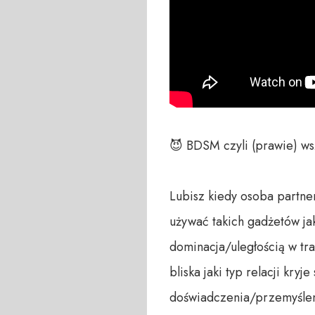
😈 BDSM czyli (prawie) ws
Lubisz kiedy osoba partner
używać takich gadżetów jak
dominacja/uległością w tra
bliska jaki typ relacji kry
doświadczenia/przemyśleni