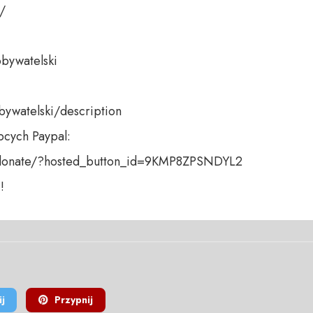
 

bywatelski 

bywatelski/description

cych Paypal:

donate/?hosted_button_id=9KMP8ZPSNDYL2 

!
j
Przypnij