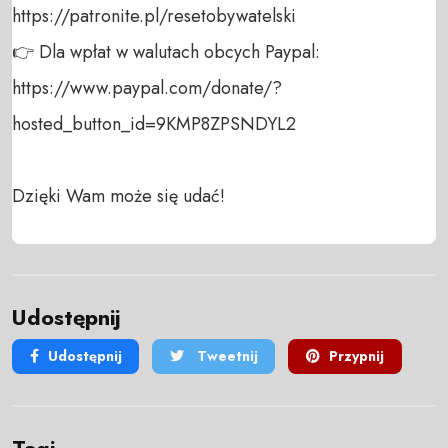
https://patronite.pl/resetobywatelski

👉 Dla wpłat w walutach obcych Paypal:

https://www.paypal.com/donate/?
hosted_button_id=9KMP8ZPSNDYL2

Dzięki Wam może się udać!
Udostępnij
Udostępnij
Tweetnij
Przypnij