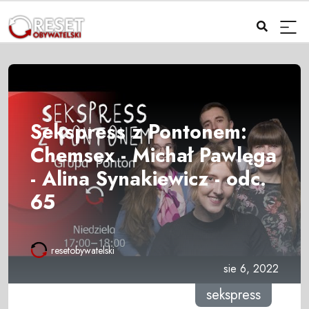
Sekspress z Pontonem:
Chemsex - Michał Pawlęga
- Alina Synakiewicz - odc.
65
resetobywatelski
sie 6, 2022
sekspress