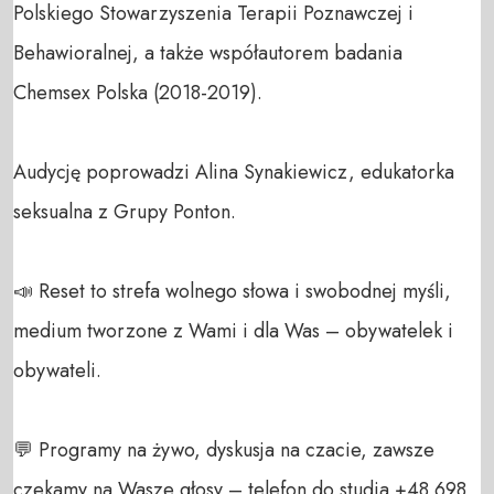
Polskiego Stowarzyszenia Terapii Poznawczej i 
Behawioralnej, a także współautorem badania 
Chemsex Polska (2018-2019).

Audycję poprowadzi Alina Synakiewicz, edukatorka 
seksualna z Grupy Ponton. 

📣 Reset to strefa wolnego słowa i swobodnej myśli, 
medium tworzone z Wami i dla Was – obywatelek i 
obywateli. 

💬 Programy na żywo, dyskusja na czacie, zawsze 
czekamy na Wasze głosy – telefon do studia +48 698 