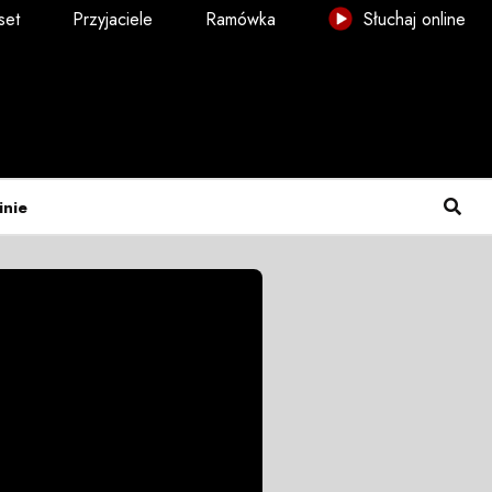
set
Przyjaciele
Ramówka
Słuchaj online
inie