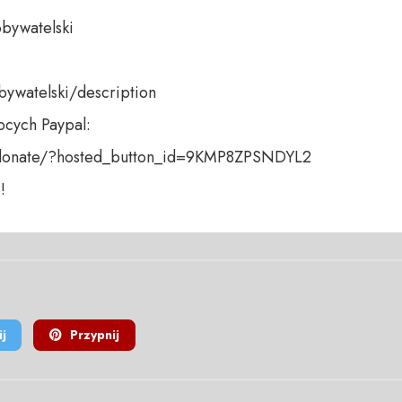
bywatelski  

bywatelski/description 

cych Paypal: 

donate/?hosted_button_id=9KMP8ZPSNDYL2  

!
j
Przypnij