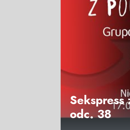
Sekspress 
odc. 38