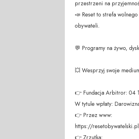
przestrzeni na przyjemność
📣 Reset to strefa wolneg
obywateli.  

💬 Programy na żywo, dysku
💥 Wesprzyj swoje medium!
👉 Fundacja Arbitror: 04
W tytule wpłaty: Darowizna
👉 Przez www:  

https://resetobywatelski.pl/
👉 Zrzutka:  
