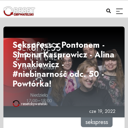
Sekspress z Pontonem -
Simona Kasprowicz - Alina
Synakiewicz -
#niebinarność odc. 50 -
Powtórka!
resetobywatelski
cze 19, 2022
sekspress