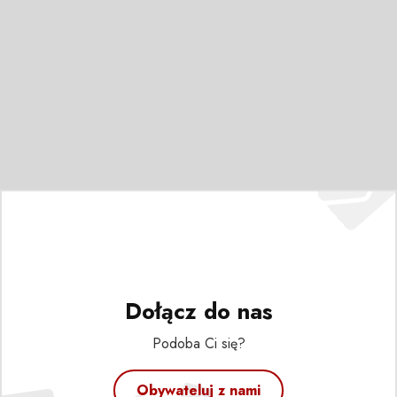
Dołącz do nas
Podoba Ci się?
Obywateluj z nami