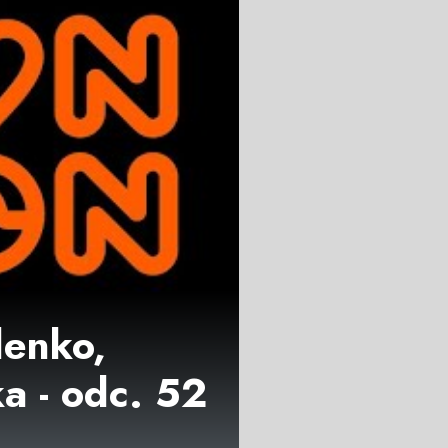
lenko,
a - odc. 52