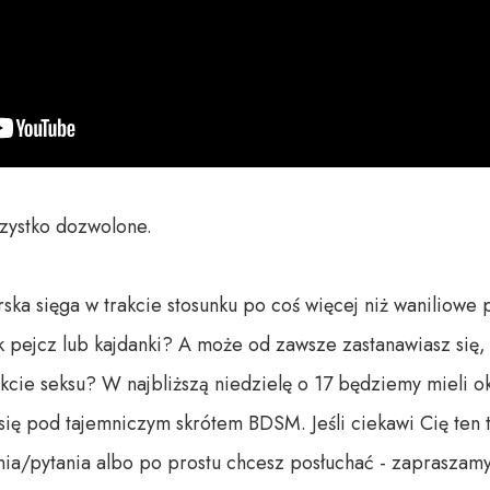
zystko dozwolone.

ska sięga w trakcie stosunku po coś więcej niż waniliowe p
 pejcz lub kajdanki? A może od zawsze zastanawiasz się, 
kcie seksu? W najbliższą niedzielę o 17 będziemy mieli ok
je się pod tajemniczym skrótem BDSM. Jeśli ciekawi Cię ten
a/pytania albo po prostu chcesz posłuchać - zapraszamy 