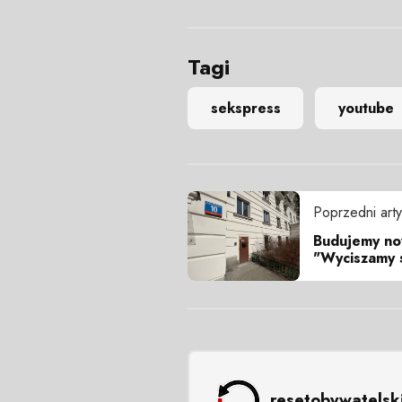
Tagi
sekspress
youtube
Poprzedni arty
Budujemy no
"Wyciszamy s
resetobywatelsk