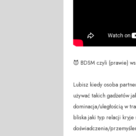
😈 BDSM czyli (prawie) ws
Lubisz kiedy osoba partner
używać takich gadżetów jak
dominacja/uległością w tra
bliska jaki typ relacji kry
doświadczenia/przemyśleni