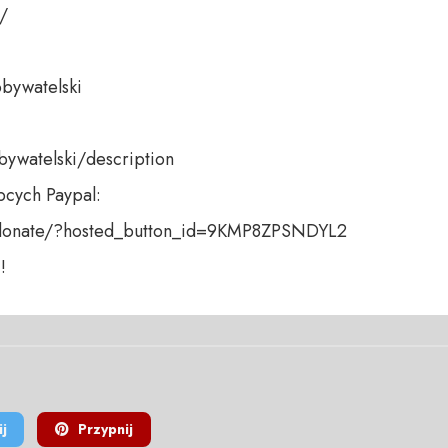
 

bywatelski 

bywatelski/description

cych Paypal:

donate/?hosted_button_id=9KMP8ZPSNDYL2 

!
j
Przypnij