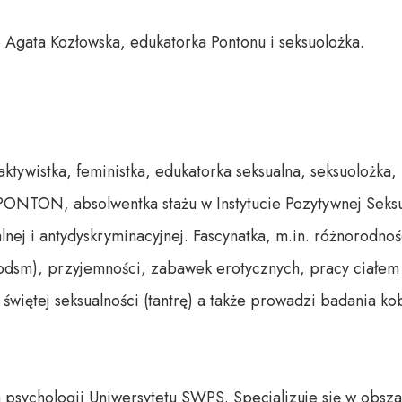
Agata Kozłowska, edukatorka Pontonu i seksuolożka. 

aktywistka, feministka, edukatorka seksualna, seksuolożka, 
ONTON, absolwentka stażu w Instytucie Pozytywnej Seksua
lnej i antydyskryminacyjnej. Fascynatka, m.in. różnorodnośc
bdsm), przyjemności, zabawek erotycznych, pracy ciałem i 
 świętej seksualności (tantrę) a także prowadzi badania kobi
 psychologii Uniwersytetu SWPS. Specjalizuje się w obszara