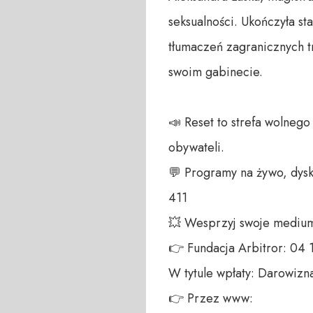
seksualności. Ukończyła st
tłumaczeń zagranicznych t
swoim gabinecie.

📣 Reset to strefa wolneg
obywateli. 

💬 Programy na żywo, dysk
411 

💥 Wesprzyj swoje medium!
👉 Fundacja Arbitror: 04
W tytule wpłaty: Darowizna
👉 Przez www: 
