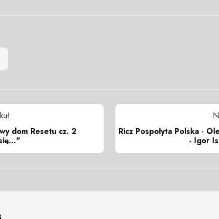
kuł
N
wy dom Resetu cz. 2
Ricz Pospołyta Polska - O
ię..."
- Igor I
i