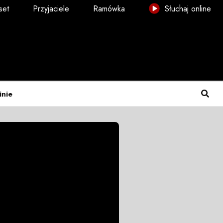
set
Przyjaciele
Ramówka
Słuchaj online
inie