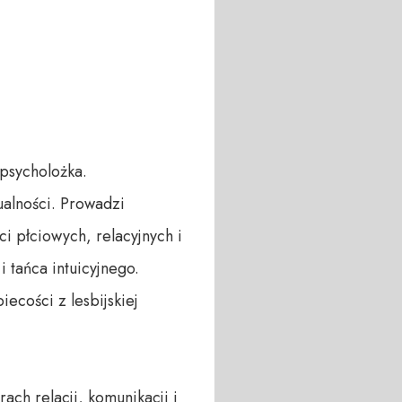
psycholożka. 
lności. Prowadzi 
i płciowych, relacyjnych i 
tańca intuicyjnego. 
ecości z lesbijskiej 
ch relacji, komunikacji i 