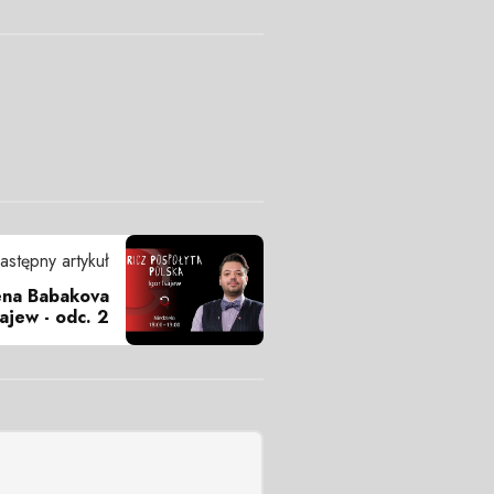
astępny artykuł
lena Babakova
sajew - odc. 2