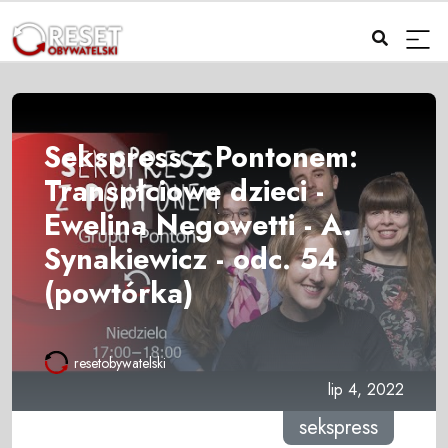
Sekspress z Pontonem:
Transpłciowe dzieci -
Ewelina Negowetti - A.
Synakiewicz - odc. 54
(powtórka)
resetobywatelski
lip 4, 2022
sekspress