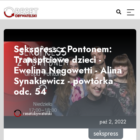
Sekspress z Pontonem:
Transpłciowe dzieci -
Ewelina Negowetti - Alina
Synakiewicz - powtórka
odc. 54
resetobywatelski
paź 2, 2022
sekspress