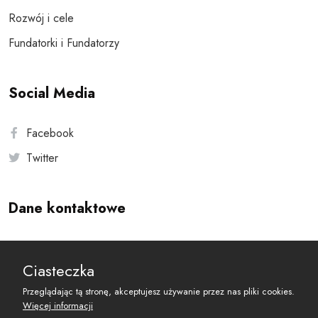
Rozwój i cele
Fundatorki i Fundatorzy
Social Media
Facebook
Twitter
Dane kontaktowe
Andersa 10, 00-201 Warszawa
Ciasteczka
reset@resetobywatelski.pl
Przeglądając tą stronę, akceptujesz używanie przez nas pliki cookies.
Więcej informacji