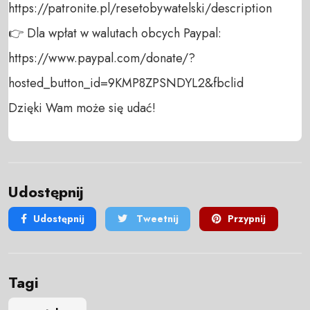
https://patronite.pl/resetobywatelski/description

👉 Dla wpłat w walutach obcych Paypal:

https://www.paypal.com/donate/?
hosted_button_id=9KMP8ZPSNDYL2&fbclid

Dzięki Wam może się udać!
Udostępnij
Udostępnij
Tweetnij
Przypnij
Tagi