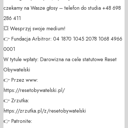
czekamy na Wasze głosy – telefon do studia +48 698 
286 411 

💥 Wesprzyj swoje medium! 

👉 Fundacja Arbitror: 04 1870 1045 2078 1068 4966 
0001 

W tytule wpłaty: Darowizna na cele statutowe Reset 
Obywatelski 

👉 Przez www: 

https://resetobywatelski.pl/ 

👉 Zrzutka: 

https://zrzutka.pl/z/resetobywatelski 

👉 Patronite: 
