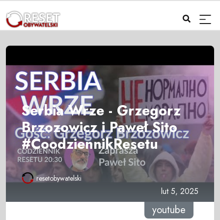
Serbia Wrze - Grzegorz
Brzozowicz i Paweł Sito
#CoodziennikResetu
resetobywatelski
lut 5, 2025
youtube