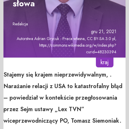
słowa
Redakcja
gru 21, 2021
Autorstwa Adrian Grycuk - Praca własna, CC BY-SA 3.0 pl,
https://commons.wikimedia.org/w/index.php?
curid=48230394
kraj
Stajemy się krajem nieprzewidywalnym, .
Narażanie relacji z USA to katastrofalny błąd
– powiedział w kontekście przegłosowania
przez Sejm ustawy „Lex TVN”
wiceprzewodniczący PO, Tomasz Siemoniak.