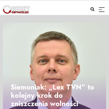
Siemoniak: „Lex TVN” to
kolejny krok do
zniszczenia wolności