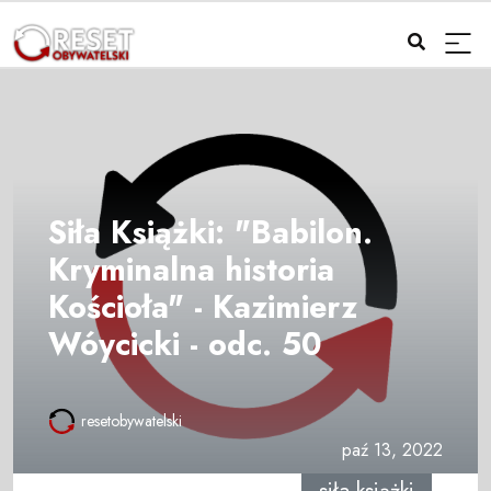
Siła Książki: "Babilon.
Kryminalna historia
Kościoła" - Kazimierz
Wóycicki - odc. 50
resetobywatelski
paź 13, 2022