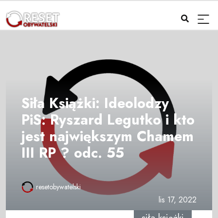
Siła Książki: Ideolodzy
PiS: Ryszard Legutko i kto
jest największym Chamem
III RP ? odc. 55
resetobywatelski
lis 17, 2022