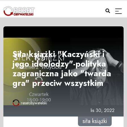
Siła książki "Kaczyński i
jego ideolodzy"-polityka
zagraniczna jako "twarda
gra" przeciw wszystkim
resetobywatelski
lis 30, 2022
siła książki