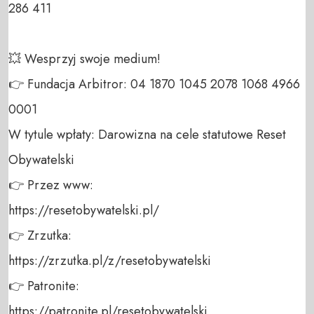
286 411 

💥 Wesprzyj swoje medium! 

👉 Fundacja Arbitror: 04 1870 1045 2078 1068 4966 
0001 

W tytule wpłaty: Darowizna na cele statutowe Reset 
Obywatelski 

👉 Przez www: 

https://resetobywatelski.pl/ 

👉 Zrzutka: 

https://zrzutka.pl/z/resetobywatelski 

👉 Patronite: 

https://patronite.pl/resetobywatelski
