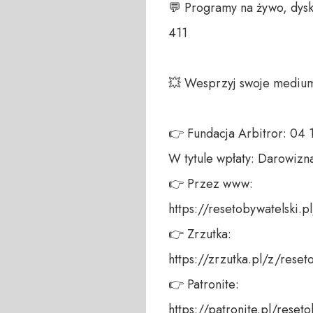
💬 Programy na żywo, dysk
411 

💥 Wesprzyj swoje medium!
👉 Fundacja Arbitror: 04
W tytule wpłaty: Darowizna
👉 Przez www: 

https://resetobywatelski.pl/
👉 Zrzutka: 

https://zrzutka.pl/z/reseto
👉 Patronite: 

https://patronite.pl/reseto