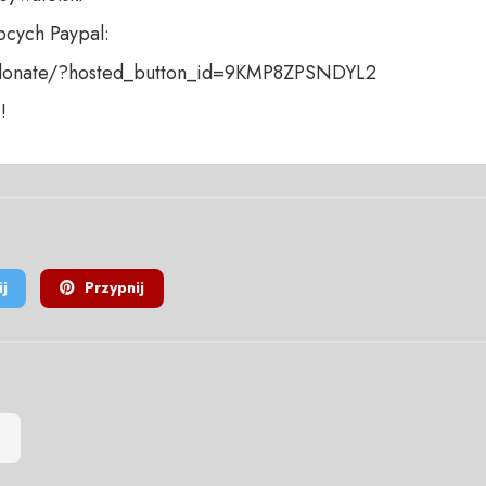
cych Paypal:

donate/?hosted_button_id=9KMP8ZPSNDYL2 

!
j
Przypnij