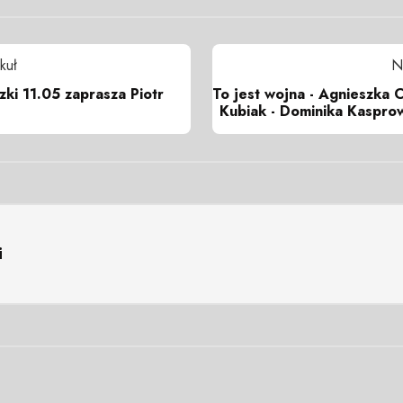
kuł
N
zki 11.05 zaprasza Piotr
To jest wojna - Agnieszka 
Kubiak - Dominika Kasprow
i