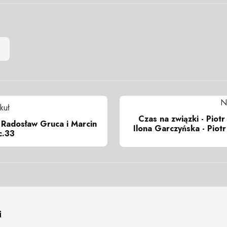
N
kuł
Czas na związki - Piot
- Radosław Gruca i Marcin
Ilona Garczyńska - Piotr
c.33
i