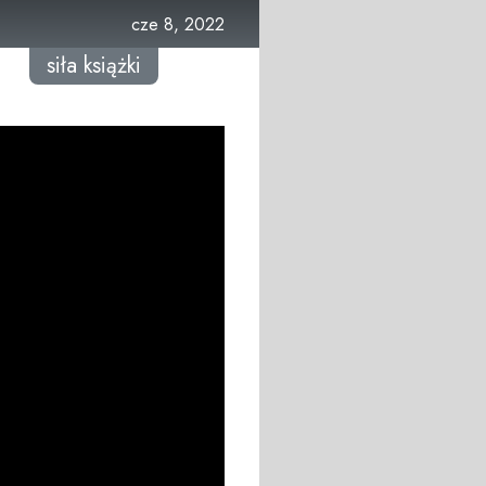
cze 8, 2022
siła książki